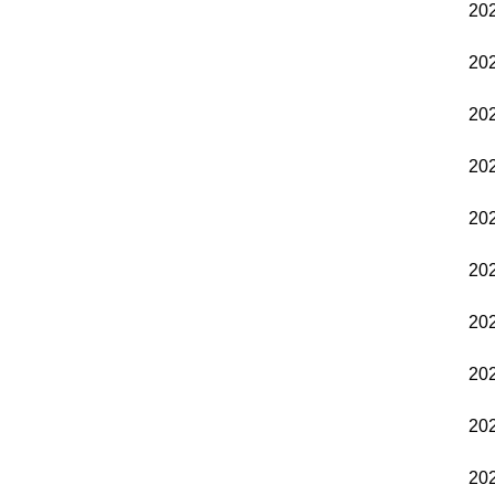
20
20
20
20
20
20
20
20
20
20