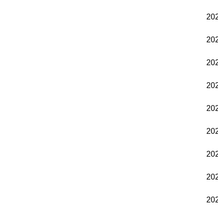
20
20
20
20
20
20
20
20
20